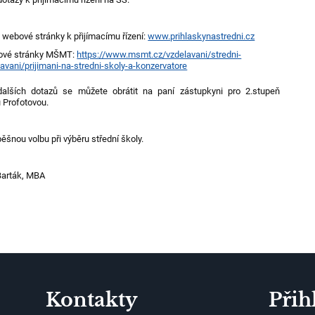
 webové stránky k přijímacímu řízení:
www.prihlaskynastredni.cz
vé stránky MŠMT:
https://www.msmt.cz/vzdelavani/stredni-
avani/prijimani-na-stredni-skoly-a-konzervatore
dalších dotazů se můžete obrátit na paní zástupkyni pro 2.stupeň
u Profotovou.
šnou volbu při výběru střední školy.
 Barták, MBA
Kontakty
Přih