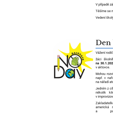
V případě z
Těšíme se n
Vedení škol
Den 
Vážení rodič
žáci školn
na 30.1.20
v aktovce.
Mohou rozvi
např. v naf
na nářadí at
Jedním z cíl
několik k
v improvizo
Zakladatel
americká m
a podn