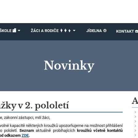
ŠKOLE 🏬
ŽÁCI A RODIČE 👨‍👩‍👦
JÍDELNA 🍲
KONTAKT ☎
Novinky
A
žky v 2. pololetí
e, zákonní zástupci, milí žáci,
volné kapacitě některých kroužků upozorňujeme na možnost přihlášení
o pololetí.
Seznam
aktuálně probíhajících
kroužků včetně kontaktů
pod odkazem
ZDE
.