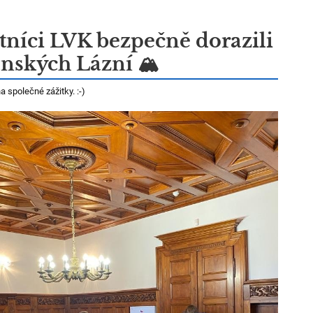
tníci LVK bezpečně dorazili
ánských Lázní 🏔
na společné
zážitky. :-)