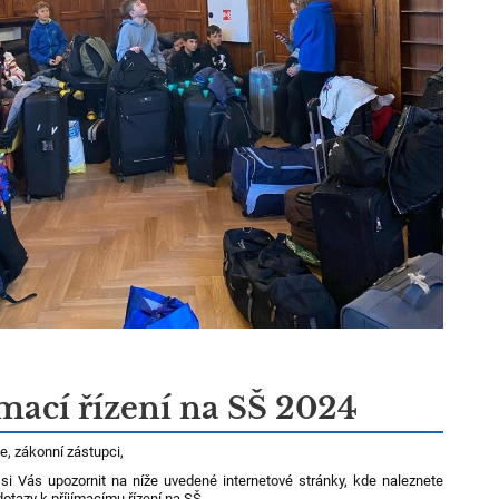
ímací řízení na SŠ 2024
e, zákonní zástupci,
si Vás upozornit na níže uvedené internetové stránky, kde naleznete
dotazy k příjímacímu řízení na SŠ.