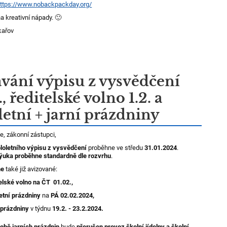
ttps://www.nobackpackday.org/
a kreativní nápady. 🙂
ařov
vání výpisu z vysvědčení
., ředitelské volno 1.2. a
letní + jarní prázdniny
e, zákonní zástupci,
loletního výpisu z vysvědčení
proběhne ve středu
31.01.2024
.
ýuka
proběhne standardně dle rozvrhu
.
me
také již avizované:
telské volno na ČT 01.02.,
etní prázdniny
na
PÁ 02.02.2024,
 prázdniny
v týdnu
19.2. - 23.2.2024.
době jarních prázdnin
bude
přerušen provoz školní jídelny a školní