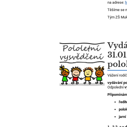
na adrese:
h
Těšíme se n
Tým ZŠ Muk
Vydá
31.01
polo
Vážení rodič
vydávání po
Odpolední
v
Připomíná
ředi
polol
jarní
1., 2.2.
a v 