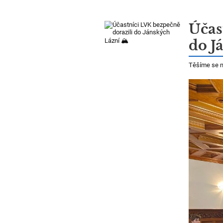
Účas
do J
Těšíme se 