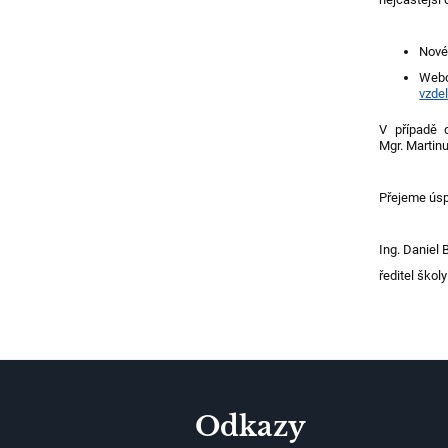
Nové
Webo
vzdel
V případě 
Mgr. Martin
Přejeme úspě
Ing. Daniel
ředitel školy
Odkazy