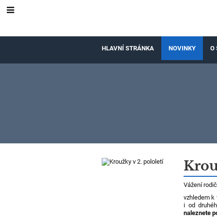
HLAVNÍ STRÁNKA
NOVINKY
O 
Novinky
Krou
Vážení rodič
vzhledem k 
i od druhéh
naleznete 