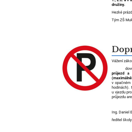
družiny.
Hezké prázd
Tým ZŠ Muk
Dopr
Vážení záko
dovolujeme
průjezd a 
(maximálně 
v opačném 
hodinách). 
u vjezdu pr
průjezdu ar
Ing. Daniel
ředitel školy