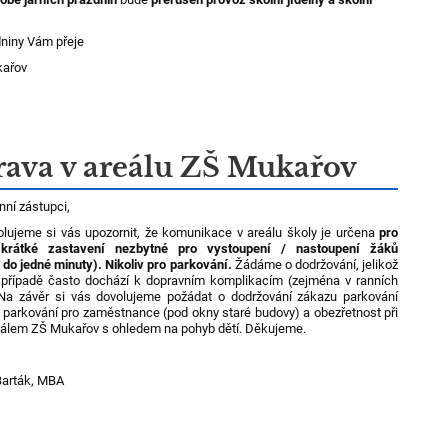
niny Vám přeje
ařov
ava v areálu ZŠ Mukařov
nní zástupci,
 si vás upozornit, že komunikace v areálu školy je určena
pro
krátké zastavení
nezbytné pro vystoupení / nastoupení žáků
do jedné minuty).
Nikoliv pro parkování.
Žádáme o dodržování, jelikož
případě často dochází k dopravním komplikacím (zejména v ranních
Na závěr si vás dovolujeme požádat o dodržování zákazu parkování
o parkování pro zaměstnance (pod okny staré budovy) a obezřetnost při
eálem ZŠ Mukařov s ohledem na pohyb dětí. Děkujeme.
 Barták, MBA