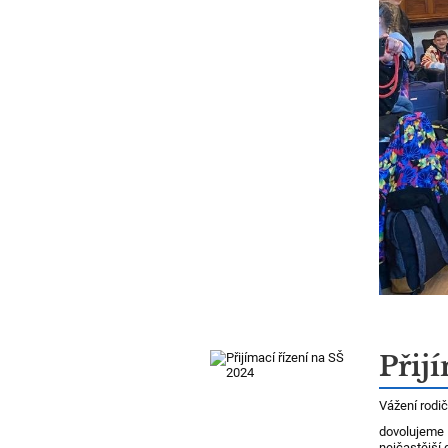
Přij
Vážení rodič
dovolujeme 
nejčastější 