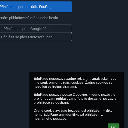
Přihlásit se pomocí účtu EduPage
znám přihlašovací jméno nebo heslo
Přihlásit se přes Google účet
Přihlásit se přes Microsoft účet
EduPage nepoužívá žádné reklamní, analytické nebo 
jiné soukromí ohrožující cookies. Žádné cookies se 
nesdílejí se třetími stranami.

EduPage používá pouze 2 cookies – jedno nezbytné 
pro fungování přihlašování. Toto je dočasné, po zavření 
prohlížeče se odstraní.

Druhé cookie zvyšuje bezpečnost přihlášení – díky 
němu EduPage umí identifikovat přihlášení z 
neznámého počítače.
OK