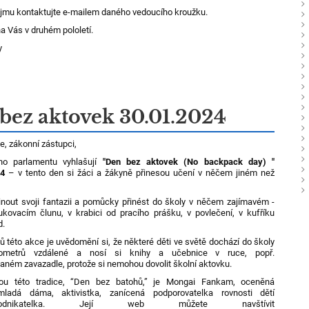
ájmu kontaktujte e-mailem daného vedoucího kroužku.
a Vás v druhém pololetí.
y
bez aktovek 30.01.2024
e, zákonní zástupci,
ího parlamentu vyhlašují
"Den bez aktovek (No backpack day) "
24
– v tento den si žáci a žákyně přinesou učení v něčem jiném než
nout svoji fantazii a pomůcky přinést do školy v něčem zajímavém -
ukovacím člunu, v krabici od pracího prášku, v povlečení, v kufříku
d.
ů této akce je uvědomění si, že některé děti ve světě dochází do školy
ilometrů vzdálené a nosí si knihy a učebnice v ruce, popř.
vaném zavazadle, protože si nemohou dovolit školní aktovku.
kou této tradice, “Den bez batohů,” je Mongai Fankam, oceněná
ladá dáma, aktivistka, zanícená podporovatelka rovnosti dětí
ikatelka. Její web můžete navštívit