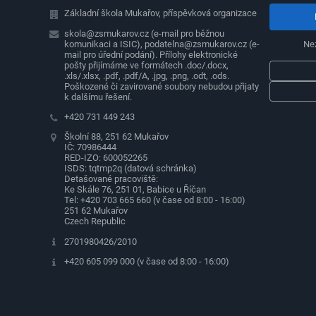
Základní škola Mukařov, příspěvková organizace
skola@zsmukarov.cz (e-mail pro běžnou
komunikaci a ISIC), podatelna@zsmukarov.cz (e-
Ne
mail pro úřední podání). Přílohy elektronické
pošty přijímáme ve formátech .doc/.docx,
.xls/.xlsx, .pdf, .pdf/A, .jpg, .png, .odt, .ods.
Poškozené či zavirované soubory nebudou přijaty
k dalšímu řešení.
+420 731 449 243
Školní 88, 251 62 Mukařov
IČ: 70986444
RED-IZO: 600052265
ISDS: tqtmp2q (datová schránka)
Detašované pracoviště:
Ke Skále 76, 251 01, Babice u Říčan
Tel: +420 703 665 660 (v čase od 8:00 - 16:00)
251 62 Mukařov
Czech Republic
2701980426/2010
+420 605 099 000 (v čase od 8:00 - 16:00)